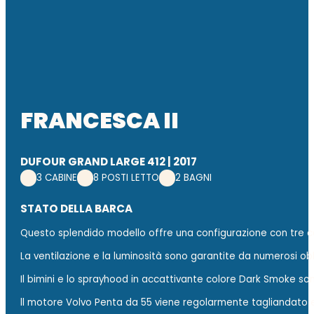
FRANCESCA II
DUFOUR GRAND LARGE 412 | 2017
3 CABINE
8 POSTI LETTO
2 BAGNI
STATO DELLA BARCA
Questo splendido modello offre una configurazione con
tre 
La ventilazione e la luminosità sono garantite da
numerosi ob
Il
bimini
e lo
sprayhood
in accattivante colore Dark Smoke sono 
ll
motore
Volvo Penta da 55 viene
regolarmente tagliandato